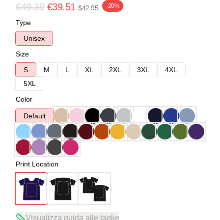
€49.39
€39.51
-20%
$42.95
Type
Unisex
Size
S
M
L
XL
2XL
3XL
4XL
5XL
Color
Default
Print Location
Visualizza guida alle taglie