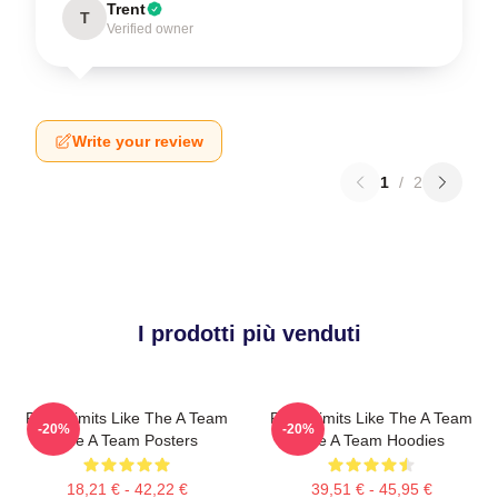
Trent
T
Verified owner
Write your review
1
/
2
I prodotti più venduti
Push Limits Like The A Team
Push Limits Like The A Team
-20%
-20%
The A Team Posters
The A Team Hoodies
18,21 € - 42,22 €
39,51 € - 45,95 €