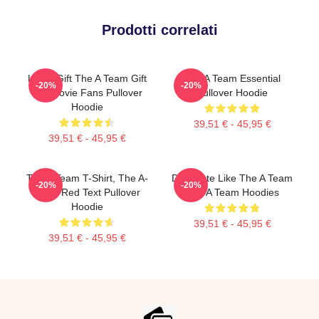
Prodotti correlati
Lover Gift The A Team Gift
The A Team Essential
-20%
-20%
For Movie Fans Pullover
Pullover Hoodie
Hoodie
39,51 € - 45,95 €
39,51 € - 45,95 €
The A Team T-Shirt, The A-
Dominate Like The A Team
-20%
-20%
Team Red Text Pullover
The A Team Hoodies
Hoodie
39,51 € - 45,95 €
39,51 € - 45,95 €
Footer