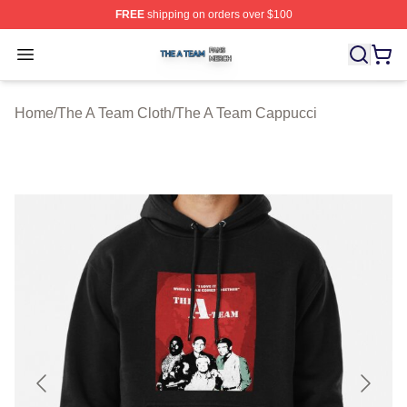
FREE
shipping on orders over $100
The A Team Shop ⚡️ Officially Licensed The A Team Me
Open menu
Home
/
The A Team Cloth
/
The A Team Cappucci