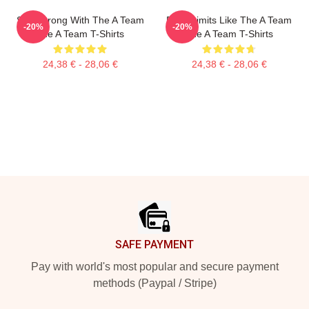
Stay Strong With The A Team
Push Limits Like The A Team
-20%
-20%
The A Team T-Shirts
The A Team T-Shirts
24,38 € - 28,06 €
24,38 € - 28,06 €
Footer
SAFE PAYMENT
Pay with world's most popular and secure payment
methods (Paypal / Stripe)