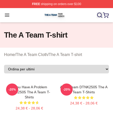
FREE
shipping on orders over $100
The A Team Shop ⚡️ Officially Licensed The A Team Me
Open menu
The A Team T-shirt
Home
/
The A Team Cloth
/
The A Team T-shirt
If You Have A Problem
All Of Team DTNK2505 The A
-20%
-20%
DTNK2505 The A Team T-
Team T-Shirts
Shirts
24,38 € - 28,06 €
24,38 € - 28,06 €