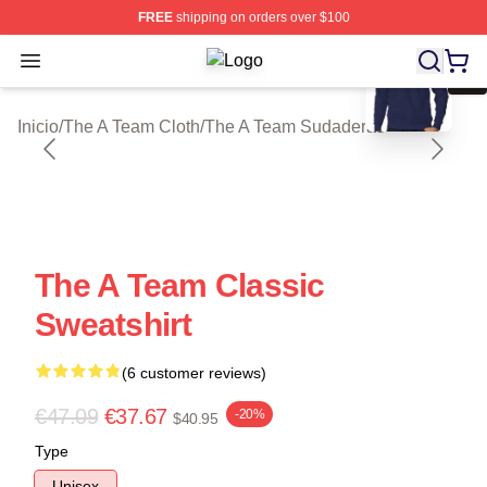
FREE
shipping on orders over $100
blank template
Open menu
The A Team Shop ⚡️ Officially Lice
Inicio
/
The A Team Cloth
/
The A Team Sudaderas
The A Team Classic
Sweatshirt
(6 customer reviews)
€47.09
€37.67
-20%
$40.95
Type
Unisex