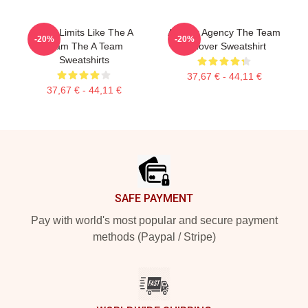
Push Limits Like The A
All Risk Agency The Team
-20%
-20%
Team The A Team
Pullover Sweatshirt
Sweatshirts
37,67 € - 44,11 €
37,67 € - 44,11 €
Footer
SAFE PAYMENT
Pay with world's most popular and secure payment
methods (Paypal / Stripe)