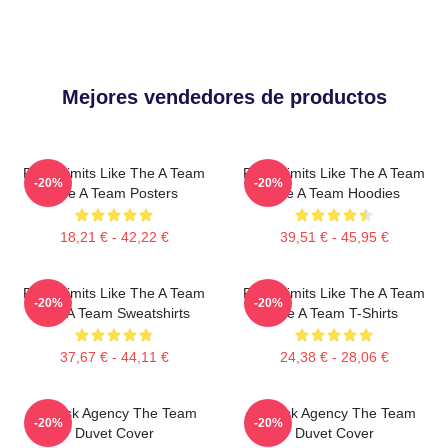
Mejores vendedores de productos
Push Limits Like The A Team
Push Limits Like The A Team
-20%
-20%
The A Team Posters
The A Team Hoodies
18,21 € - 42,22 €
39,51 € - 45,95 €
Push Limits Like The A Team
Push Limits Like The A Team
-20%
-20%
The A Team Sweatshirts
The A Team T-Shirts
37,67 € - 44,11 €
24,38 € - 28,06 €
All-Risk Agency The Team
All Risk Agency The Team
-20%
-20%
Duvet Cover
Duvet Cover