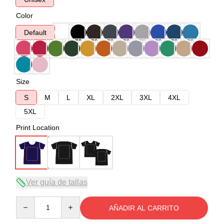
Color
Default
Size
S
M
L
XL
2XL
3XL
4XL
5XL
Print Location
Ver guía de tallas
Quantity
AÑADIR AL CARRITO