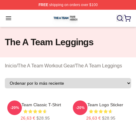
FREE
shipping on orders over $100
The A Team Shop ⚡️ Officially Licensed The A Team Me
Open menu
The A Team Leggings
Inicio
/
The A Team Workout Gear
/
The A Team Leggings
The A Team Classic T-Shirt
The Team Logo Sticker
-20%
-20%
26,63 €
$28.95
26,63 €
$28.95