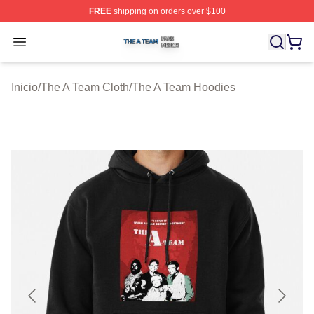
FREE
shipping on orders over $100
The A Team Shop ⚡️ Officially Licensed The A Team Me
Open menu
Inicio
/
The A Team Cloth
/
The A Team Hoodies