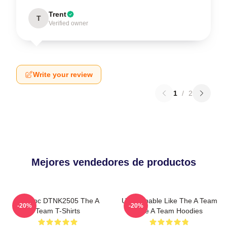
Trent
T
Verified owner
Write your review
1
/
2
Mejores vendedores de productos
Murdoc DTNK2505 The A
Unstoppable Like The A Team
-20%
-20%
Team T-Shirts
The A Team Hoodies