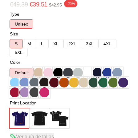
€49.39
€39.51
-20%
$42.95
Type
Unisex
Size
S
M
L
XL
2XL
3XL
4XL
5XL
Color
Default
Print Location
Ver guía de tallas