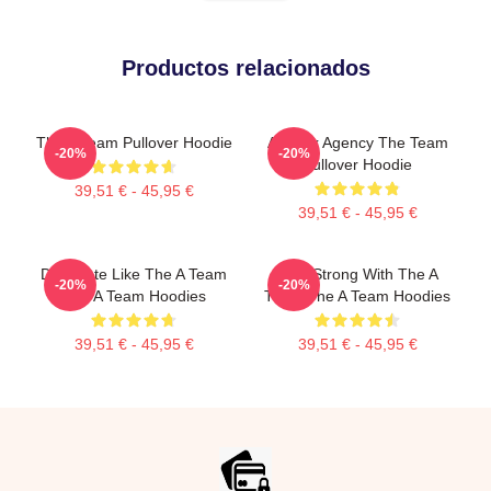
Productos relacionados
The A Team Pullover Hoodie
All-Risk Agency The Team
-20%
-20%
Pullover Hoodie
39,51 € - 45,95 €
39,51 € - 45,95 €
Dominate Like The A Team
Stay Strong With The A
-20%
-20%
The A Team Hoodies
Team The A Team Hoodies
39,51 € - 45,95 €
39,51 € - 45,95 €
Footer