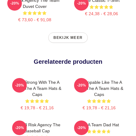
All Risk Agency The Team
The Classic T-Shirt
-20%
-20%
Duvet Cover
€ 24,38 - € 28,06
€ 73,60 - € 91,08
BEKIJK MEER
Gerelateerde producten
Stay Strong With The A
Unstoppable Like The A
-20%
-20%
Team The A Team Hats &
Team The A Team Hats &
Caps
Caps
€ 19,78 - € 21,16
€ 19,78 - € 21,16
The All Risk Agency The
The A Team Dad Hat
-20%
-20%
Baseball Cap