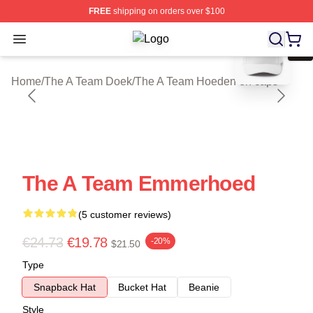
FREE
shipping on orders over $100
blank template
Open menu
The A Team Shop ⚡️ Officially Lice
Home
/
The A Team Doek
/
The A Team Hoeden en caps
The A Team Emmerhoed
(5 customer reviews)
€24.73
€19.78
-20%
$21.50
Type
Snapback Hat
Bucket Hat
Beanie
Style