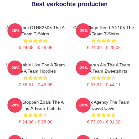
Best verkochte producten
All Of Team DTNK2505 The A
Cast Collage Red LA 2105 The
-20%
-20%
Team T-Shirts
A Team T-Shirts
€ 24,38 - € 28,06
€ 24,38 - € 28,06
Unstoppable Like The A Team
Domineren Als The A Team
-20%
-20%
The A Team Hoodies
The A Team Zweetshirts
€ 39,51 - € 45,95
€ 37,67 - € 44,11
Niet Te Stoppen Zoals The A
All-Risk Agency The Team
-20%
-20%
Team The A Team T-Shirts
Duvet Cover
€ 24,38 - € 28,06
€ 73,60 - € 91,08