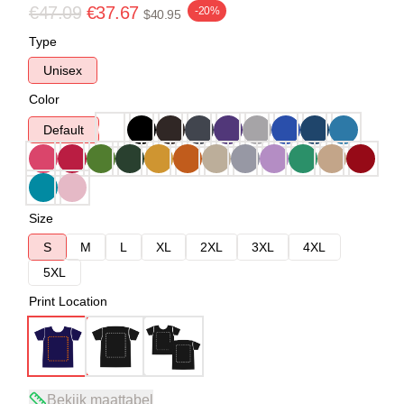
€47.09
€37.67
-20%
$40.95
Type
Unisex
Color
Default
Size
S
M
L
XL
2XL
3XL
4XL
5XL
Print Location
Bekijk maattabel