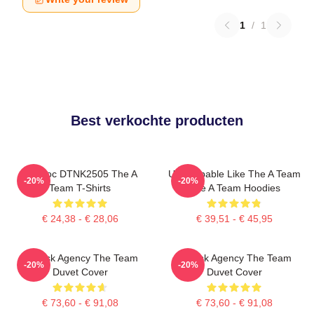
1
/
1
Best verkochte producten
Murdoc DTNK2505 The A
Unstoppable Like The A Team
-20%
-20%
Team T-Shirts
The A Team Hoodies
€ 24,38 - € 28,06
€ 39,51 - € 45,95
All-Risk Agency The Team
All Risk Agency The Team
-20%
-20%
Duvet Cover
Duvet Cover
€ 73,60 - € 91,08
€ 73,60 - € 91,08