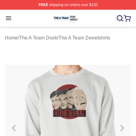
FREE
shipping on orders over $100
The A Team Shop ⚡️ Officially Licensed The A Team Me
Open menu
Home
/
The A Team Doek
/
The A Team Zweetshirts