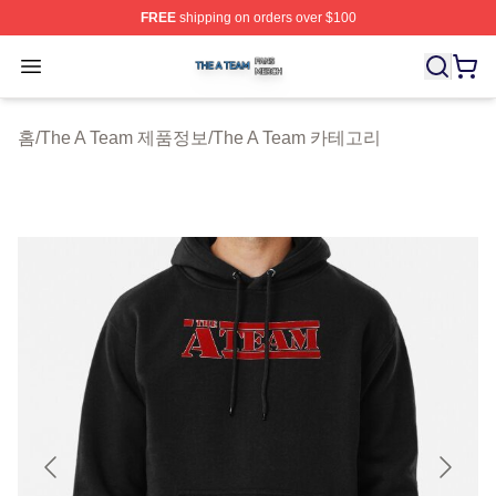
FREE
shipping on orders over $100
The A Team Shop ⚡️ Officially Licensed The A Team Me
Open menu
홈
/
The A Team 제품정보
/
The A Team 카테고리