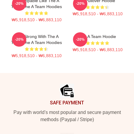
Unstoppable Like The A
팀 Pullover Hoodie
-20%
-20%
Team The A Team Hoodies
₩5,918,510 - ₩6,883,110
₩5,918,510 - ₩6,883,110
Stay Strong With The A
The A Team Hoodie
-20%
-20%
Team The A Team Hoodies
₩5,918,510 - ₩6,883,110
₩5,918,510 - ₩6,883,110
Footer
SAFE PAYMENT
Pay with world's most popular and secure payment
methods (Paypal / Stripe)