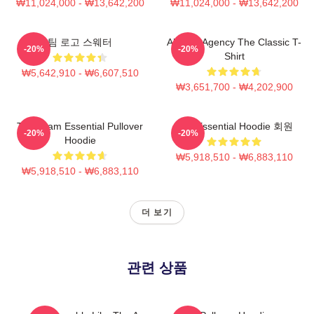
₩11,024,000 - ₩13,642,200
₩11,024,000 - ₩13,642,200
팀 로고 스웨터
All-Risk Agency The Classic T-
-20%
-20%
Shirt
₩5,642,910 - ₩6,607,510
₩3,651,700 - ₩4,202,900
The Team Essential Pullover
A 팀 Essential Hoodie 회원
-20%
-20%
Hoodie
₩5,918,510 - ₩6,883,110
₩5,918,510 - ₩6,883,110
더 보기
관련 상품