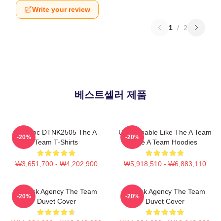
Write your review
1
/
2
베스트셀러 제품
Murdoc DTNK2505 The A
Unstoppable Like The A Team
-20%
-20%
Team T-Shirts
The A Team Hoodies
₩3,651,700 - ₩4,202,900
₩5,918,510 - ₩6,883,110
All-Risk Agency The Team
All Risk Agency The Team
-20%
-20%
Duvet Cover
Duvet Cover