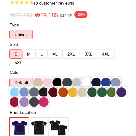
(8 customer reviews)
₩73,981
₩59,185
-20%
$42.95
Type
Unisex
Size
S
M
L
XL
2XL
3XL
4XL
5XL
Color
Default
Print Location