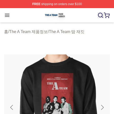
FREE
shipping on orders over $100
The A Team Shop ⚡️ Officially Licensed The A Team Me
Open menu
홈
/
The A Team 제품정보
/
The A Team 땀 재킷