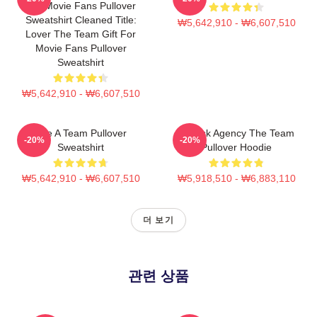
For Movie Fans Pullover
Sweatshirt Cleaned Title:
₩5,642,910 - ₩6,607,510
Lover The Team Gift For
Movie Fans Pullover
Sweatshirt
₩5,642,910 - ₩6,607,510
The A Team Pullover
All Risk Agency The Team
-20%
-20%
Sweatshirt
Pullover Hoodie
₩5,642,910 - ₩6,607,510
₩5,918,510 - ₩6,883,110
더 보기
관련 상품