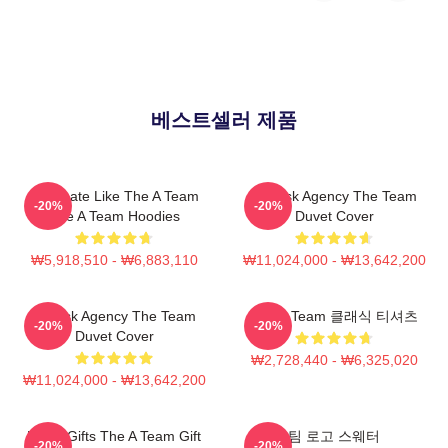
베스트셀러 제품
Dominate Like The A Team
All-Risk Agency The Team
-20%
-20%
The A Team Hoodies
Duvet Cover
₩5,918,510 - ₩6,883,110
₩11,024,000 - ₩13,642,200
All Risk Agency The Team
The A Team 클래식 티셔츠
-20%
-20%
Duvet Cover
₩2,728,440 - ₩6,325,020
₩11,024,000 - ₩13,642,200
Lover Gifts The A Team Gift
팀 로고 스웨터
-20%
-20%