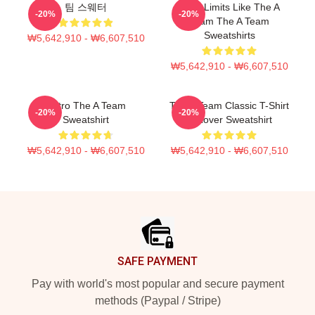
팀 스웨터
Push Limits Like The A
-20%
-20%
Team The A Team
Sweatshirts
₩5,642,910 - ₩6,607,510
₩5,642,910 - ₩6,607,510
Retro The A Team
The A Team Classic T-Shirt
-20%
-20%
Sweatshirt
Pullover Sweatshirt
₩5,642,910 - ₩6,607,510
₩5,642,910 - ₩6,607,510
Footer
SAFE PAYMENT
Pay with world's most popular and secure payment
methods (Paypal / Stripe)