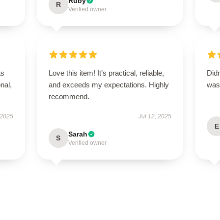
Ruby
R
Verified owner
as
Love this item! It’s practical, reliable,
Didn
onal,
and exceeds my expectations. Highly
was 
recommend.
 2025
Jul 12, 2025
E
Sarah
S
Verified owner