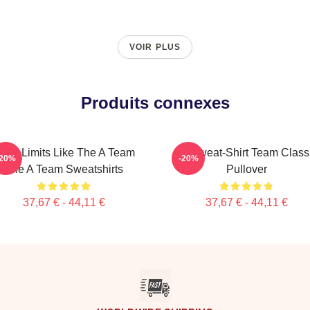
VOIR PLUS
Produits connexes
ush Limits Like The A Team
Le Sweat-Shirt Team Class
-20%
-20%
The A Team Sweatshirts
Pullover
37,67 € - 44,11 €
37,67 € - 44,11 €