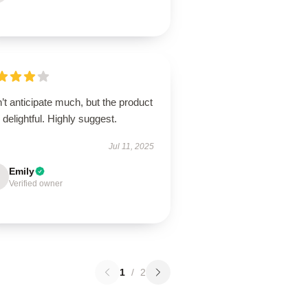
’t anticipate much, but the product
delightful. Highly suggest.
Jul 11, 2025
Emily
Verified owner
1
/
2