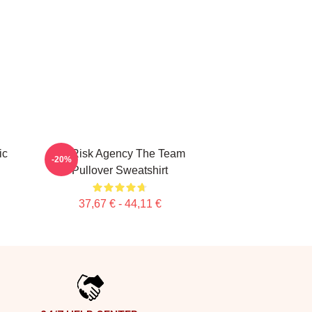
ic
All Risk Agency The Team
-20%
Pullover Sweatshirt
37,67 € - 44,11 €