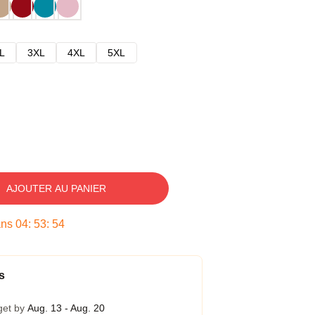
L
3XL
4XL
5XL
AJOUTER AU PANIER
ans
04
:
53
:
53
s
get by
Aug. 13 - Aug. 20