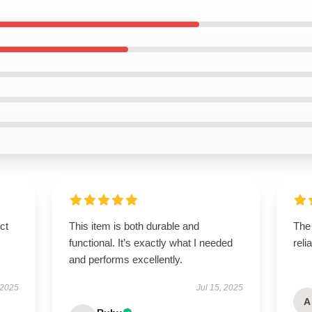
ct
This item is both durable and
The 
functional. It’s exactly what I needed
reli
and performs excellently.
 2025
Jul 15, 2025
A