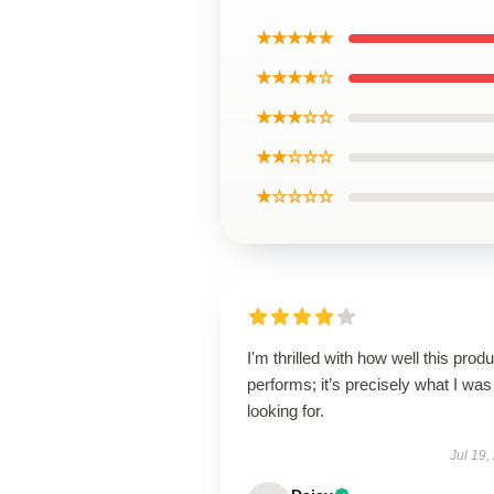
★★★★★
★★★★☆
★★★☆☆
★★☆☆☆
★☆☆☆☆
I'm thrilled with how well this produ
performs; it’s precisely what I was
looking for.
Jul 19,