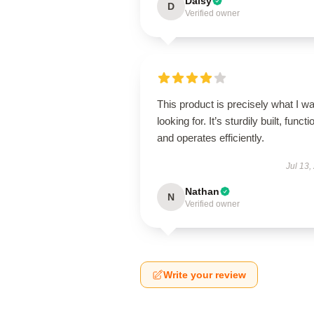
Daisy
D
Verified owner
This product is precisely what I w
looking for. It’s sturdily built, functi
and operates efficiently.
Jul 13,
Nathan
N
Verified owner
Write your review