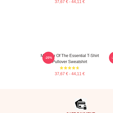
37,67 € - 44,11 €
Member Of The Essential T-Shirt
P
-20%
Pullover Sweatshirt
37,67 € - 44,11 €
Footer