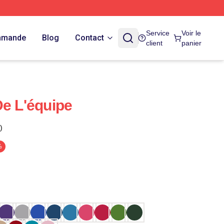
Service
Voir le
ommande
Blog
Contact
client
panier
De L'équipe
)
%