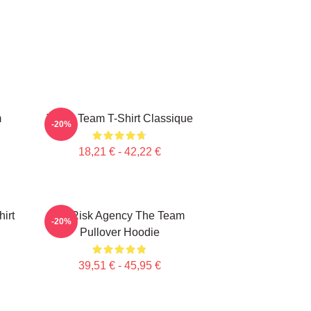
m
The A Team T-Shirt Classique
-20%
18,21 € - 42,22 €
irt
All Risk Agency The Team
-20%
Pullover Hoodie
39,51 € - 45,95 €