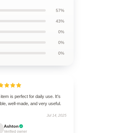
57%
43%
0%
0%
0%
item is perfect for daily use. It’s
able, well-made, and very useful.
Jul 14, 2025
Ashton
Verified owner