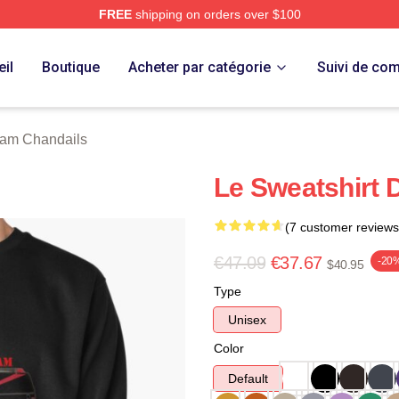
FREE
shipping on orders over $100
 Store
il
Boutique
Acheter par catégorie
Suivi de c
eam Chandails
Le Sweatshirt 
(7 customer reviews
€47.09
€37.67
-20
$40.95
Type
Unisex
Color
Default