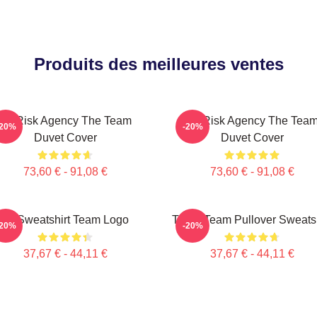
Produits des meilleures ventes
All-Risk Agency The Team
All Risk Agency The Tea
-20%
-20%
Duvet Cover
Duvet Cover
73,60 € - 91,08 €
73,60 € - 91,08 €
Le Sweatshirt Team Logo
The A Team Pullover Sweatsh
-20%
-20%
37,67 € - 44,11 €
37,67 € - 44,11 €