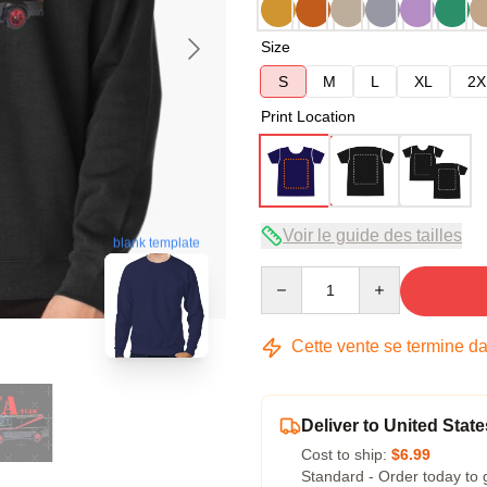
Size
S
M
L
XL
2X
Print Location
Voir le guide des tailles
blank template
Quantity
Cette vente se termine d
Deliver to United State
Cost to ship:
$6.99
Standard - Order today to 