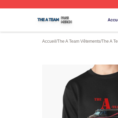
The A Team Shop ⚡️ Officially Licensed The A Team Merch
Accue
Accueil
/
The A Team Vêtements
/
The A T