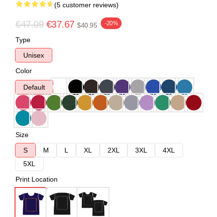
(5 customer reviews)
€47.09
€37.67
-20%
$40.95
Type
Unisex
Color
Default
Size
S
M
L
XL
2XL
3XL
4XL
5XL
Print Location