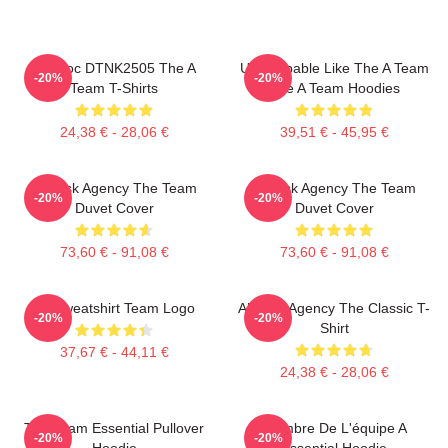
Murdoc DTNK2505 The A
Unstoppable Like The A Team
-20%
-20%
Team T-Shirts
The A Team Hoodies
24,38 € - 28,06 €
39,51 € - 45,95 €
All-Risk Agency The Team
All Risk Agency The Team
-20%
-20%
Duvet Cover
Duvet Cover
73,60 € - 91,08 €
73,60 € - 91,08 €
Le Sweatshirt Team Logo
All-Risk Agency The Classic T-
-20%
-20%
Shirt
37,67 € - 44,11 €
24,38 € - 28,06 €
The Team Essential Pullover
Membre De L'équipe A
-20%
-20%
Hoodie
Essential Hoodie