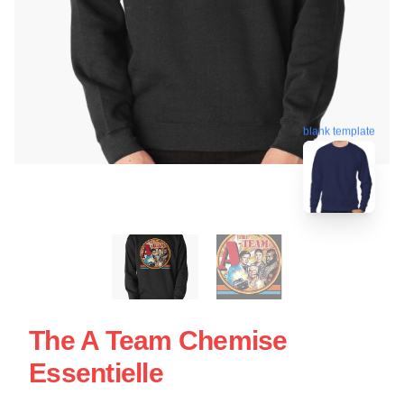
blank template
The A Team Chemise
Essentielle