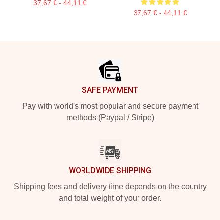
37,67 € - 44,11 €
37,67 € - 44,11 €
Footer
SAFE PAYMENT
Pay with world's most popular and secure payment
methods (Paypal / Stripe)
WORLDWIDE SHIPPING
Shipping fees and delivery time depends on the country
and total weight of your order.