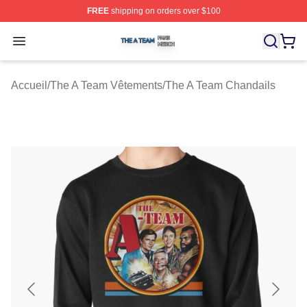
FREE
shipping on orders over $100
The A Team Shop ⚡️ Officially Licensed The A Team Me
Open menu
Accueil
/
The A Team Vêtements
/
The A Team Chandails