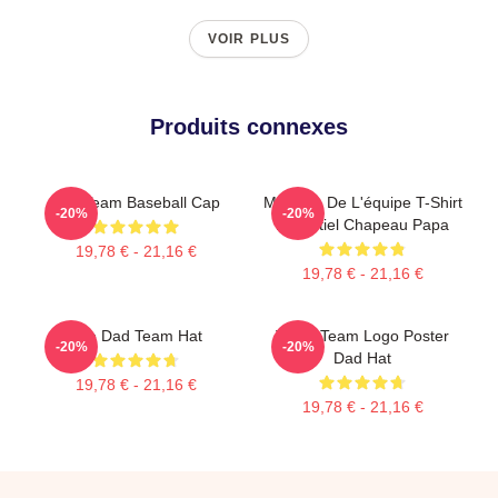
VOIR PLUS
Produits connexes
The Team Baseball Cap
Membre De L'équipe T-Shirt
-20%
-20%
Essentiel Chapeau Papa
19,78 € - 21,16 €
19,78 € - 21,16 €
The Dad Team Hat
The A Team Logo Poster
-20%
-20%
Dad Hat
19,78 € - 21,16 €
19,78 € - 21,16 €
Footer