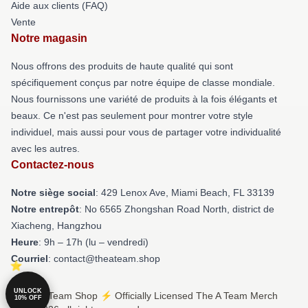
Aide aux clients (FAQ)
Vente
Notre magasin
Nous offrons des produits de haute qualité qui sont
spécifiquement conçus par notre équipe de classe mondiale.
Nous fournissons une variété de produits à la fois élégants et
beaux. Ce n'est pas seulement pour montrer votre style
individuel, mais aussi pour vous de partager votre individualité
avec les autres.
Contactez-nous
Notre siège social
: 429 Lenox Ave, Miami Beach, FL 33139
Notre entrepôt
: No 6565 Zhongshan Road North, district de
Xiacheng, Hangzhou
Heure
: 9h – 17h (lu – vendredi)
Courriel
: contact@theateam.shop
UNLOCK
© The A Team Shop ⚡️ Officially Licensed The A Team Merch
10% OFF