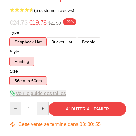
(6 customer reviews)
€24.73
€19.78
-20%
$21.50
Type
Snapback Hat
Bucket Hat
Beanie
Style
Printing
Size
56cm to 60cm
Voir le guide des tailles
Quantity
AJOUTER AU PANIER
Cette vente se termine dans
03
:
30
:
54