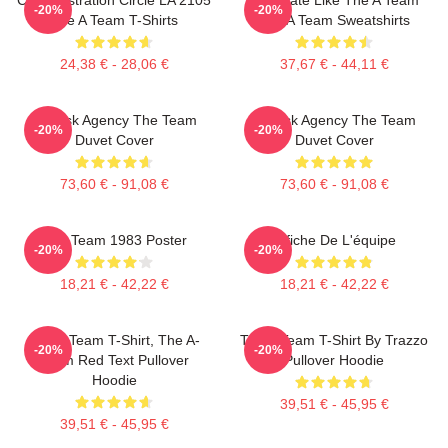
-20%
-20%
The A Team T-Shirts
The A Team Sweatshirts
24,38 € - 28,06 €
37,67 € - 44,11 €
All-Risk Agency The Team
All Risk Agency The Team
-20%
-20%
Duvet Cover
Duvet Cover
73,60 € - 91,08 €
73,60 € - 91,08 €
The Team 1983 Poster
Affiche De L'équipe
-20%
-20%
18,21 € - 42,22 €
18,21 € - 42,22 €
The A Team T-Shirt, The A-
The A Team T-Shirt By Trazzo
-20%
-20%
Team Red Text Pullover
Pullover Hoodie
Hoodie
39,51 € - 45,95 €
39,51 € - 45,95 €