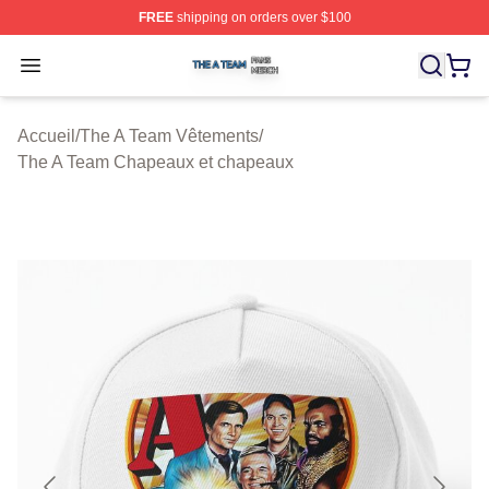
FREE
shipping on orders over $100
The A Team Shop ⚡️ Officially Licensed The A Team Me
Open menu
Accueil
/
The A Team Vêtements
/
The A Team Chapeaux et chapeaux