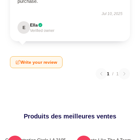
purchase.
Jul 10, 2025
Ella
E
Verified owner
Write your review
1
/
1
Produits des meilleures ventes
Cast Illustration Circle LA 2105
Dominate Like The A Team