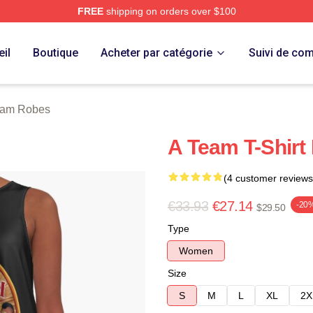
FREE
shipping on orders over $100
 Store
il
Boutique
Acheter par catégorie
Suivi de c
eam Robes
A Team T-Shirt
(4 customer reviews
€33.93
€27.14
-20
$29.50
Type
Women
Size
S
M
L
XL
2X