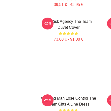
39,51 € - 45,95 €
All Risk Agency The Team
T
-20%
Duvet Cover
73,60 € - 91,08 €
Cunning Man Lose Control The
-20%
Team Gifts A Line Dress