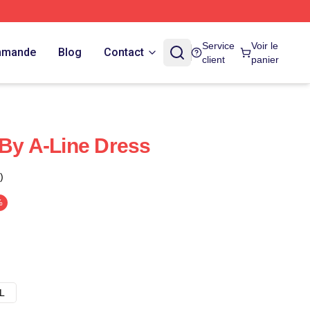
Service
Voir le
ommande
Blog
Contact
client
panier
 By A-Line Dress
)
%
L