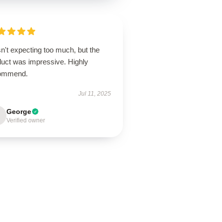
n't expecting too much, but the
duct was impressive. Highly
ommend.
Jul 11, 2025
George
Verified owner