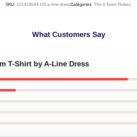
SKU
:
121419544-US-a-line-dress
Catégories
:
The A Team Robes
,
What Customers Say
am T-Shirt by A-Line Dress