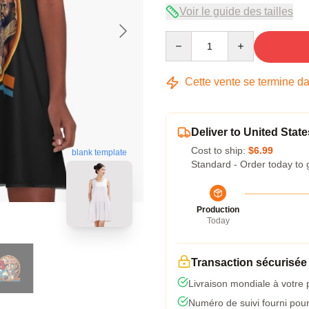
Voir le guide des tailles
Quantity
Cette vente se termine d
Deliver to United State
Cost to ship:
$6.99
blank template
Standard - Order today to 
Production
Today
Transaction sécurisée
Livraison mondiale à votre 
Numéro de suivi fourni pour 