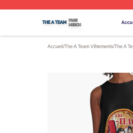
The A Team Shop ⚡️ Officially Licensed The A Team Merch
Accue
Accueil
/
The A Team Vêtements
/
The A T