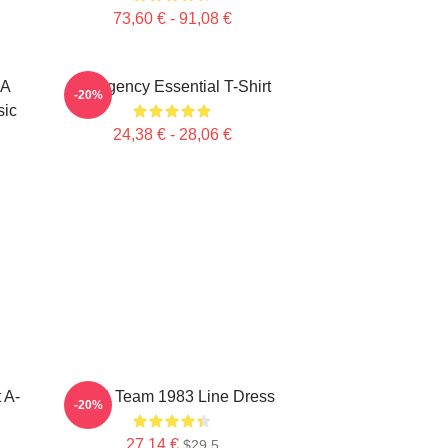
73,60 € - 91,08 €
 A
All Agency Essential T-Shirt
-20%
sic
24,38 € - 28,06 €
 A-
The A Team 1983 Line Dress
-20%
27,14 €
$29.5