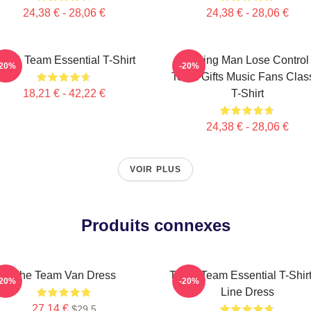
24,38 € - 28,06 €
24,38 € - 28,06 €
he A Team Essential T-Shirt
Cunning Man Lose Control
-20%
-20%
Team Gifts Music Fans Clas
18,21 € - 42,22 €
T-Shirt
24,38 € - 28,06 €
VOIR PLUS
Produits connexes
The Team Van Dress
The A Team Essential T-Shirt
-20%
-20%
Line Dress
27,14 €
$29.5