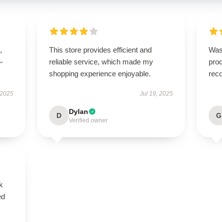
,
This store provides efficient and
Was
5-
reliable service, which made my
pro
shopping experience enjoyable.
rec
 2025
Jul 19, 2025
Dylan
D
G
Verified owner
k
ed