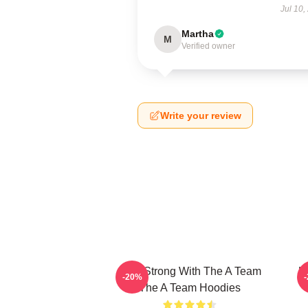
Jul 10,
Martha
M
Verified owner
Write your review
Stay Strong With The A Team
U
-20%
The A Team Hoodies