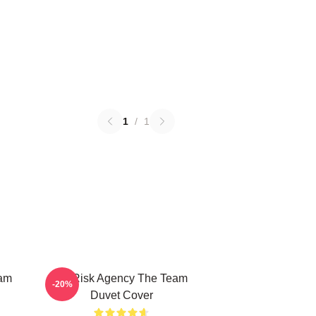
1
/
1
eam
All-Risk Agency The Team
-20%
Duvet Cover