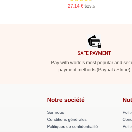
27,14 €
$29.5
Footer
SAFE PAYMENT
Pay with world's most popular and sec
payment methods (Paypal / Stripe)
Notre société
Not
Sur nous
Polit
Conditions générales
Cond
Politiques de confidentialité
Polit