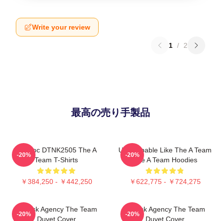
Write your review
1
/
2
最高の売り手製品
Murdoc DTNK2505 The A
Unstoppable Like The A Team
-20%
-20%
Team T-Shirts
The A Team Hoodies
￥384,250 - ￥442,250
￥622,775 - ￥724,275
All-Risk Agency The Team
All Risk Agency The Team
-20%
-20%
Duvet Cover
Duvet Cover