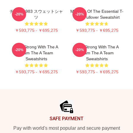
チーム 1983 スウェットシャ
Member Of The Essential T-
-20%
-20%
ツ
Shirt Pullover Sweatshirt
￥593,775 - ￥695,275
￥593,775 - ￥695,275
Stay Strong With The A
Stay Strong With The A
-20%
-20%
Team The A Team
Team The A Team
Sweatshirts
Sweatshirts
￥593,775 - ￥695,275
￥593,775 - ￥695,275
Footer
SAFE PAYMENT
Pay with world's most popular and secure payment