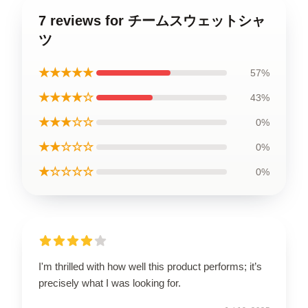
7 reviews for チームスウェットシャ
ツ
★★★★★
57%
★★★★☆
43%
★★★☆☆
0%
★★☆☆☆
0%
★☆☆☆☆
0%
I'm thrilled with how well this product performs; it’s
precisely what I was looking for.