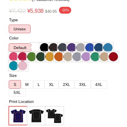
¥7,422
¥5,938
-20%
$40.95
Type
Unisex
Color
Default
Size
S
M
L
XL
2XL
3XL
4XL
5XL
Print Location