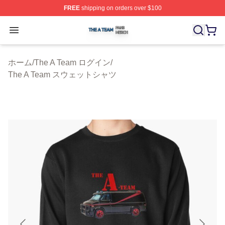
FREE
shipping on orders over $100
The A Team Shop ⚡️ Officially Licensed The A Team Me
Open menu
ホーム
/
The A Team ログイン
/
The A Team スウェットシャツ