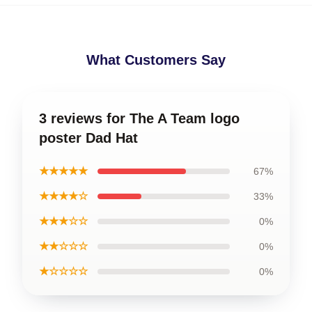
What Customers Say
3 reviews for The A Team logo
poster Dad Hat
★★★★★
67%
★★★★☆
33%
★★★☆☆
0%
★★☆☆☆
0%
★☆☆☆☆
0%