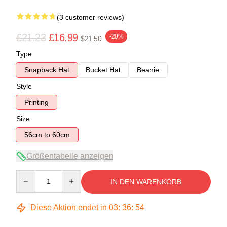
(3 customer reviews)
£21.23
£16.99
-20%
$21.50
Type
Snapback Hat
Bucket Hat
Beanie
Style
Printing
Size
56cm to 60cm
Größentabelle anzeigen
Quantity
IN DEN WARENKORB
Diese Aktion endet in
03
:
36
:
53