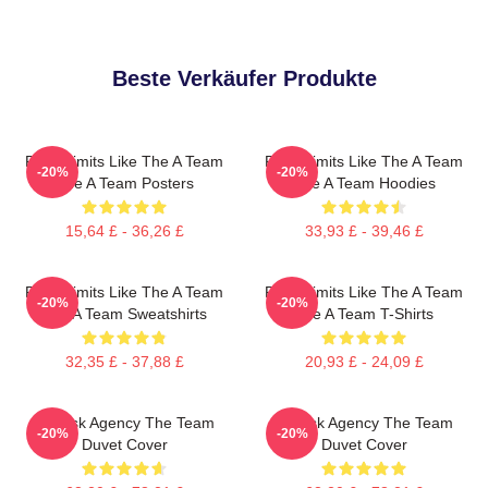
Beste Verkäufer Produkte
Push Limits Like The A Team
Push Limits Like The A Team
-20%
-20%
The A Team Posters
The A Team Hoodies
15,64 £ - 36,26 £
33,93 £ - 39,46 £
Push Limits Like The A Team
Push Limits Like The A Team
-20%
-20%
The A Team Sweatshirts
The A Team T-Shirts
32,35 £ - 37,88 £
20,93 £ - 24,09 £
All-Risk Agency The Team
All Risk Agency The Team
-20%
-20%
Duvet Cover
Duvet Cover