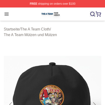
FREE
shipping on orders over $100
The A Team Shop ⚡️ Officially Licensed The A Team Me
Open menu
Startseite
/
The A Team Cloth
/
The A Team Mützen und Mützen