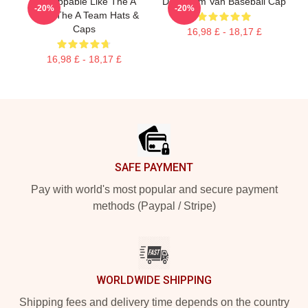
Unstoppable Like The A
Das Team Van Baseball Cap
-20%
-20%
Team The A Team Hats &
Caps
16,98 £ - 18,17 £
16,98 £ - 18,17 £
Footer
SAFE PAYMENT
Pay with world's most popular and secure payment
methods (Paypal / Stripe)
WORLDWIDE SHIPPING
Shipping fees and delivery time depends on the country